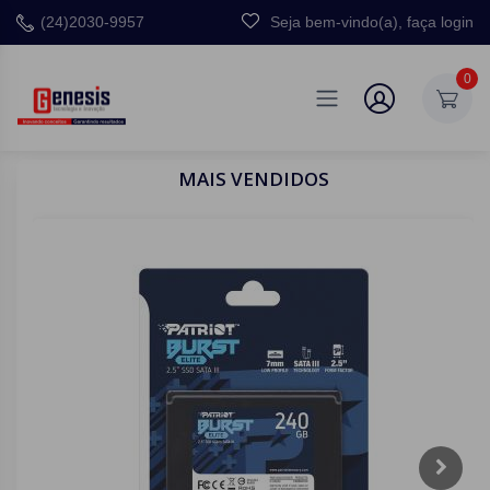
(24)2030-9957
Seja bem-vindo(a), faça login
0
MAIS VENDIDOS